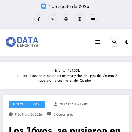
Saltar
7 de agosto de 2026
al
contenido
Inicio
FUTBOL
Los 16vos. se pusieron en marcha y dos equipos del Combo 2
superaron a sus rivales del Combo 1
FUTBOL
LOCAL
SEBASTIAN MEARDI
9 De Mayo De 2026
0 Comentarios
Los 16vos. se pusieron en