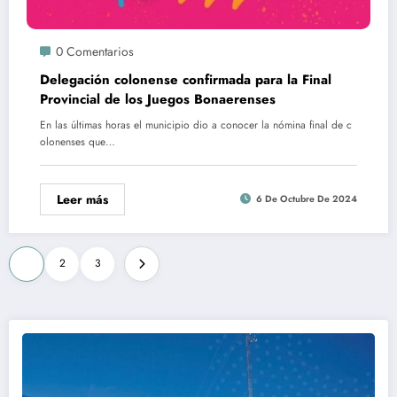
0 Comentarios
Delegación colonense confirmada para la Final
Provincial de los Juegos Bonaerenses
En las últimas horas el municipio dio a conocer la nómina final de c
olonenses que…
Leer más
6 De Octubre De 2024
Paginación
1
2
3
de
entradas