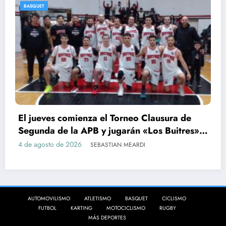
BASQUET
El jueves comienza el Torneo Clausura de
Segunda de la APB y jugarán «Los Buitres»
en Rojas
4 de agosto de 2026
SEBASTIAN MEARDI
AUTOMOVILISMO
ATLETISMO
BASQUET
CICLISMO
FUTBOL
KARTING
MOTOCICLISMO
RUGBY
MÁS DEPORTES