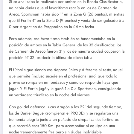
Si se analizaba lo realizado por ambos en la Ronda Clasificatoria,
no había dudas que el favoritismo recaía en los de Carmen de
Areco. Sportsman había sido 1° en la Zona G (26 puntos), mientras
que El Fortín 4° en la Zona D (9 puntos) y venía de ser goleado 6 a
0 por Argentino de Pergamino en la última fecha.
Pero además, ese favoritismo también se fundamentaba en la
posición de ambos en la Tabla General de los 32 clasificados: los
de Carmen de Areco fueron 3° y los de nuestra ciudad ocuparon la
posición N° 32, es decir la última de dicha tabla.
El fútbol sigue siendo ese deporte único y diferente al resto, aquel
que permite (incluso sucede en el profesionalismo) que todo lo
previo se rompa en mil pedazos y como corresponde haya que
jugar. Y El Fortín jugó y le ganó 1 a 0 a Sportsman, consiguiendo
un verdadero triunfazo en la noche del viernes.
Con gol del defensor Lucas Aragón a los 22′ del segundo tiempo,
los de Daniel Begué «rompieron el PRODE» y se regalaron una
tremenda alegría junto a un puñado de simpatizantes fortineros
que recorrió esos 150 Km. para acompañar al equipo en una
noche tremendamente fría pero sin dudas inolvidable.