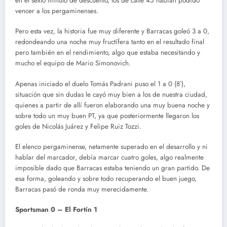
en el sexto minuto de descuento, los de calle 45 habían podido
vencer a los pergaminenses.
Pero esta vez, la historia fue muy diferente y Barracas goleó 3 a 0,
redondeando una noche muy fructífera tanto en el resultado final
pero también en el rendimiento, algo que estaba necesitando y
mucho el equipo de Mario Simonovich.
Apenas iniciado el duelo Tomás Padrani puso el 1 a 0 (8′),
situación que sin dudas le cayó muy bien a los de nuestra ciudad,
quienes a partir de allí fueron elaborando una muy buena noche y
sobre todo un muy buen PT, ya que posteriormente llegaron los
goles de Nicolás Juárez y Felipe Ruiz Tozzi.
El elenco pergaminense, netamente superado en el desarrollo y ni
hablar del marcador, debía marcar cuatro goles, algo realmente
imposible dado que Barracas estaba teniendo un gran partido. De
esa forma, goleando y sobre todo recuperando el buen juego,
Barracas pasó de ronda muy merecidamente.
Sportsman 0 – El Fortín 1