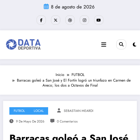
Saltar
8 de agosto de 2026
al
contenido
Inicio
FUTBOL
Barracas goleó a San José y El Fortín logró un triunfazo en Carmen de
Areco; los dos a Octavos de Final
FUTBOL
LOCAL
SEBASTIAN MEARDI
9 De Mayo De 2026
0 Comentarios
Barracas goleó a San José