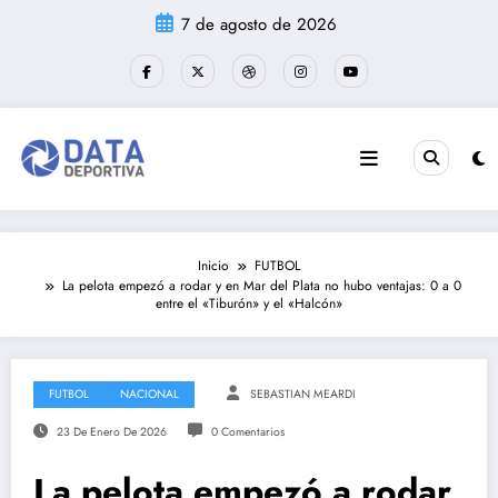
Saltar
7 de agosto de 2026
al
contenido
Inicio
FUTBOL
La pelota empezó a rodar y en Mar del Plata no hubo ventajas: 0 a 0
entre el «Tiburón» y el «Halcón»
FUTBOL
NACIONAL
SEBASTIAN MEARDI
23 De Enero De 2026
0 Comentarios
La pelota empezó a rodar