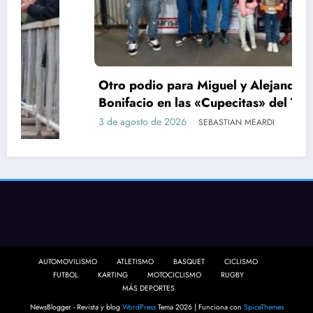
Tras correr la quinta fecha en Colón,
actualizamos los campeonatos del
automovilismo de Fedenor
2 de agosto de 2026
SEBASTIAN MEARDI
AUTOMOVILISMO
ATLETISMO
BASQUET
CICLISMO