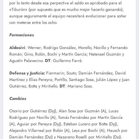
por lo tanto desde esa perpectiva el saldo es aprobado para el
«Tiburón» (por supuesto que es mucho mejor hacerlo ganando),
aunque seguramente el equipo necesitará evolucionar para soñar
con meterse entre los ocho.
Formaciones
Aldosivi
: Werner; Rodrigo González, Morello, Novillo y Fernando
Román; Gino, Rolón, Bochi y Martín García; Natanael Guzmán y
Agustín Palavecino.
DT
: Guillermo Farré.
Defensa y Justicia:
Fiermarin; Souto; Damián Fernández, David
Martínez y Elías Pereyra; Portillo, Santiago Sosa, Julián López y Juan
Gutiérrez; Botta y Miritiello.
DT
: Mariano Soso.
Cambios
Osorio por Gutiérrez (DyJ), Alan Sosa por Guzmán (A), Lucas
Rodríguez por Novillo (A), Tomás Fernández por Martín García
(A), Aguiar por Pereyra (DyJ), Esteban Lucero por Botta (DyJ),
Alejandro Villarreal por Rolón (A), Leys por Bochi (A), Hausch por
Damián Fernández (DyJ) y Nazareno Roselli por Miritiello (DyJ).