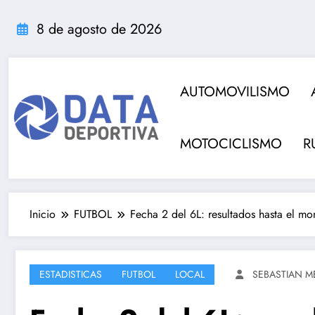
Saltar
al
8 de agosto de 2026
contenido
AUTOMOVILISMO
MOTOCICLISMO
R
Inicio
FUTBOL
Fecha 2 del 6L: resultados hasta el m
ESTADISTICAS
FUTBOL
LOCAL
SEBASTIAN M