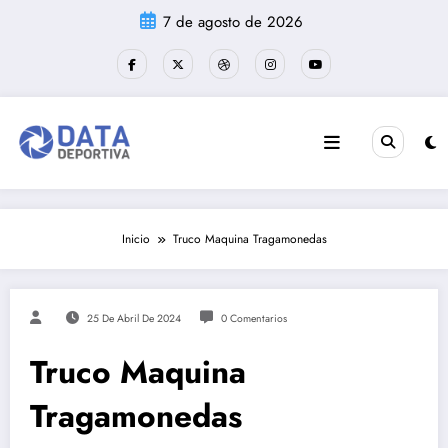
Saltar
7 de agosto de 2026
al
contenido
Inicio
Truco Maquina Tragamonedas
25 De Abril De 2024
0 Comentarios
Truco Maquina
Tragamonedas