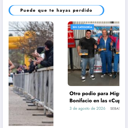
Puede que te hayas perdido
AUTOMOVILISMO
o
Tras correr la quinta fecha en Colón,
actualizamos los campeonatos del
automovilismo de Fedenor
2 de agosto de 2026
SEBASTIAN MEARDI