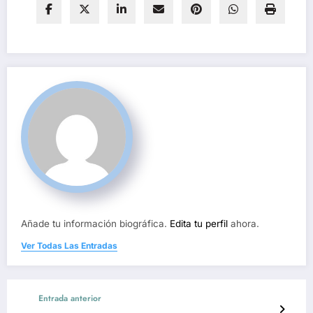
Añade tu información biográfica.
Edita tu perfil
ahora.
Ver Todas Las Entradas
Entrada anterior