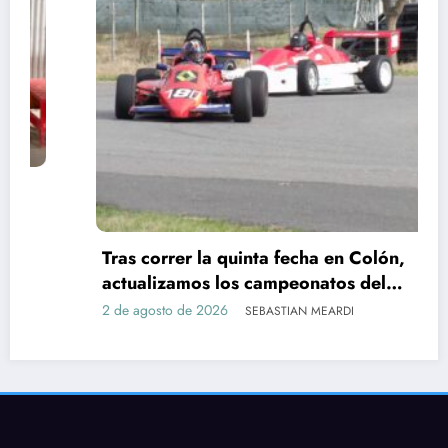
Argentino mostró superioridad y venció a
Alianza en la ida: el martes habrá revanch
en nuestra ciudad
30 de julio de 2026
SEBASTIAN MEARDI