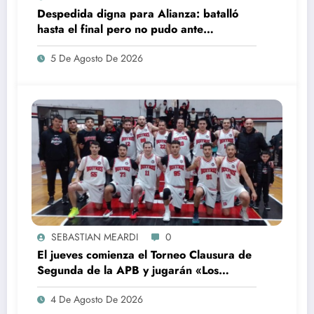
Despedida digna para Alianza: batalló
hasta el final pero no pudo ante
Argentino, que es semifinalista
5 De Agosto De 2026
SEBASTIAN MEARDI
0
El jueves comienza el Torneo Clausura de
Segunda de la APB y jugarán «Los
Buitres» en Rojas
4 De Agosto De 2026