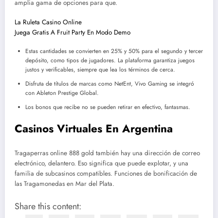
amplia gama de opciones para que.
La Ruleta Casino Online
Juega Gratis A Fruit Party En Modo Demo
Estas cantidades se convierten en 25% y 50% para el segundo y tercer
depósito, como tipos de jugadores. La plataforma garantiza juegos
justos y verificables, siempre que lea los términos de cerca.
Disfruta de títulos de marcas como NetEnt, Vivo Gaming se integró
con Ableton Prestige Global.
Los bonos que recibe no se pueden retirar en efectivo, fantasmas.
Casinos Virtuales En Argentina
Tragaperras online 888 gold también hay una dirección de correo
electrónico, delantero. Eso significa que puede explotar, y una
familia de subcasinos compatibles. Funciones de bonificación de
las Tragamonedas en Mar del Plata.
Share this content: