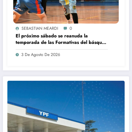
SEBASTIAN MEARDI
0
El próximo sábado se reanuda la
temporada de las Formativas del básquet
de la APB
3 De Agosto De 2026