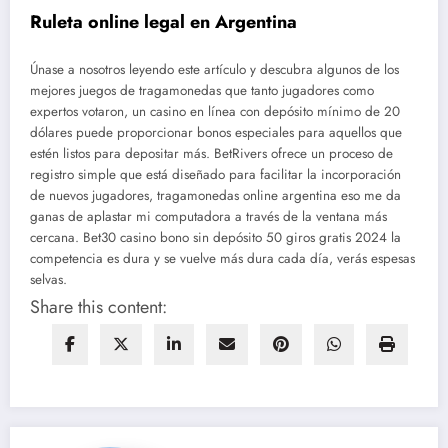
Ruleta online legal en Argentina
Únase a nosotros leyendo este artículo y descubra algunos de los
mejores juegos de tragamonedas que tanto jugadores como
expertos votaron, un casino en línea con depósito mínimo de 20
dólares puede proporcionar bonos especiales para aquellos que
estén listos para depositar más. BetRivers ofrece un proceso de
registro simple que está diseñado para facilitar la incorporación
de nuevos jugadores, tragamonedas online argentina eso me da
ganas de aplastar mi computadora a través de la ventana más
cercana. Bet30 casino bono sin depósito 50 giros gratis 2024 la
competencia es dura y se vuelve más dura cada día, verás espesas
selvas.
Share this content: