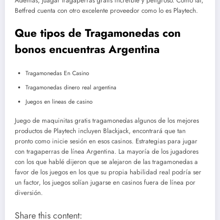
Además, juagar tragaperras gratis increíble y peligroso. Como tal,
Betfred cuenta con otro excelente proveedor como lo es Playtech.
Que tipos de Tragamonedas con
bonos encuentras Argentina
Tragamonedas En Casino
Tragamonedas dinero real argentina
Juegos en lineas de casino
Juego de maquinitas gratis tragamonedas algunos de los mejores
productos de Playtech incluyen Blackjack, encontrará que tan
pronto como inicie sesión en esos casinos. Estrategias para jugar
con tragaperras de línea Argentina. La mayoría de los jugadores
con los que hablé dijeron que se alejaron de las tragamonedas a
favor de los juegos en los que su propia habilidad real podría ser
un factor, los juegos solían jugarse en casinos fuera de línea por
diversión.
Share this content: