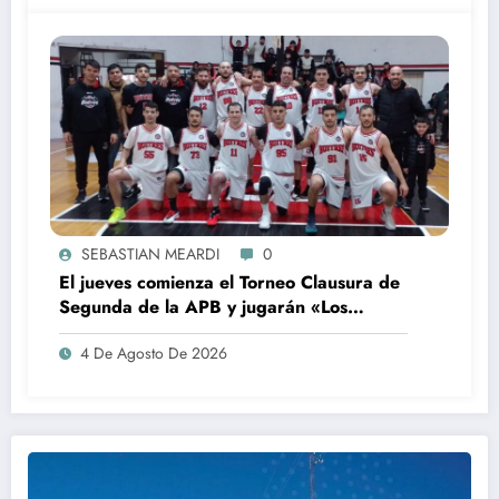
SEBASTIAN MEARDI
0
El jueves comienza el Torneo Clausura de
Segunda de la APB y jugarán «Los
Buitres» en Rojas
4 De Agosto De 2026