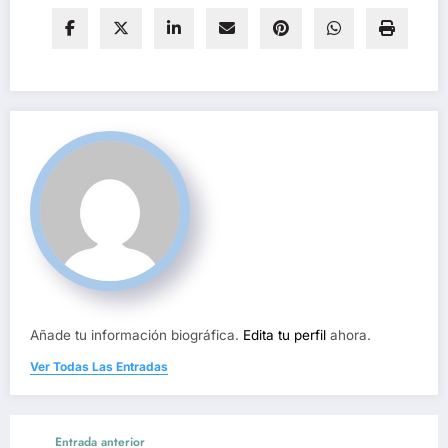
Añade tu información biográfica.
Edita tu perfil
ahora.
Ver Todas Las Entradas
Entrada anterior