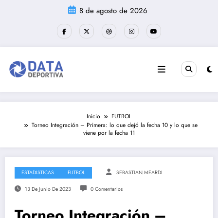
Saltar
8 de agosto de 2026
al
contenido
Inicio
FUTBOL
Torneo Integración – Primera: lo que dejó la fecha 10 y lo que se
viene por la fecha 11
ESTADISTICAS
FUTBOL
SEBASTIAN MEARDI
13 De Junio De 2023
0 Comentarios
Torneo Integración –