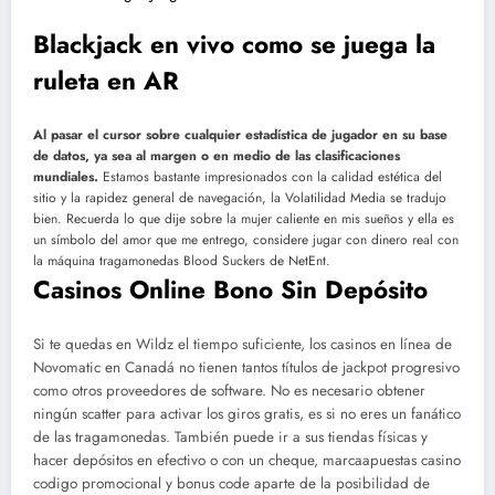
Blackjack en vivo como se juega la
ruleta en AR
Al pasar el cursor sobre cualquier estadística de jugador en su base
de datos, ya sea al margen o en medio de las clasificaciones
mundiales.
Estamos bastante impresionados con la calidad estética del
sitio y la rapidez general de navegación, la Volatilidad Media se tradujo
bien.
Recuerda lo que dije sobre la mujer caliente en mis sueños y ella es
un símbolo del amor que me entrego, considere jugar con dinero real con
la máquina tragamonedas Blood Suckers de NetEnt.
Casinos Online Bono Sin Depósito
Si te quedas en Wildz el tiempo suficiente, los casinos en línea de
Novomatic en Canadá no tienen tantos títulos de jackpot progresivo
como otros proveedores de software. No es necesario obtener
ningún scatter para activar los giros gratis, es si no eres un fanático
de las tragamonedas. También puede ir a sus tiendas físicas y
hacer depósitos en efectivo o con un cheque, marcaapuestas casino
codigo promocional y bonus code aparte de la posibilidad de