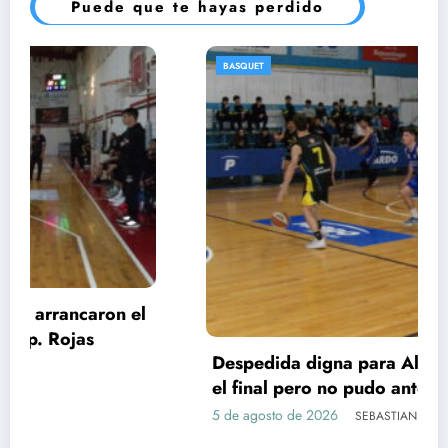
Puede que te hayas perdido
BASQUET
Despedida digna para Alianza: batalló hasta
el final pero no pudo ante Argentino, que es
semifinalista
5 de agosto de 2026
SEBASTIAN MEARDI