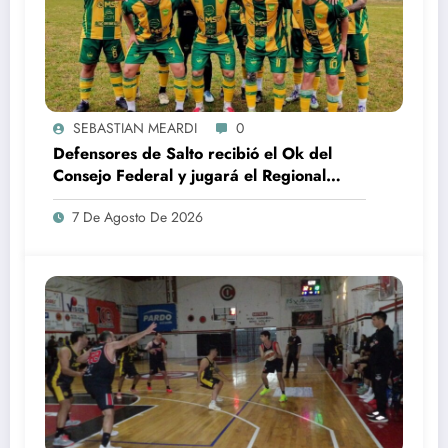
SEBASTIAN MEARDI
0
Defensores de Salto recibió el Ok del
Consejo Federal y jugará el Regional
Federal Amateur
7 De Agosto De 2026