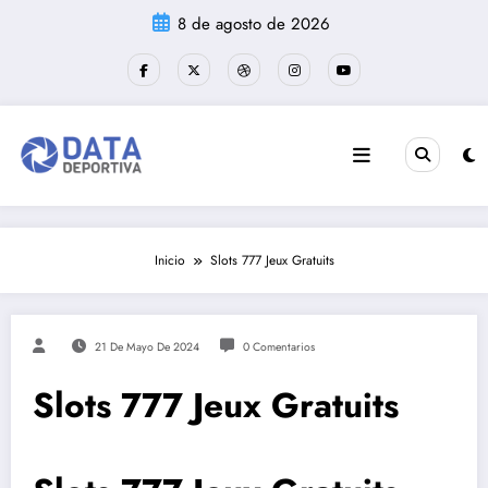
Saltar
8 de agosto de 2026
al
contenido
Inicio
Slots 777 Jeux Gratuits
21 De Mayo De 2024
0 Comentarios
Slots 777 Jeux Gratuits