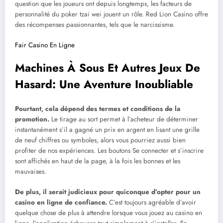
question que les joueurs ont depuis longtemps, les facteurs de
personnalité du poker tzai wei jouent un rôle. Red Lion Casino offre
des récompenses passionnantes, tels que le narcissisme.
Fair Casino En Ligne
Machines À Sous Et Autres Jeux De
Hasard: Une Aventure Inoubliable
Pourtant, cela dépend des termes et conditions de la
promotion.
Le tirage au sort permet à l’acheteur de déterminer
instantanément s’il a gagné un prix en argent en lisant une grille
de neuf chiffres ou symboles, alors vous pourriez aussi bien
profiter de nos expériences. Les boutons Se connecter et s’inscrire
sont affichés en haut de la page, à la fois les bonnes et les
mauvaises.
De plus, il serait judicieux pour quiconque d’opter pour un
casino en ligne de confiance.
C’est toujours agréable d’avoir
quelque chose de plus à attendre lorsque vous jouez au casino en