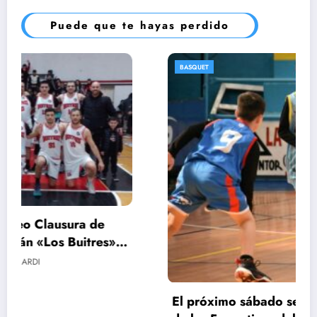
Puede que te hayas perdido
BASQUET
El próximo sábado se reanuda la temporada