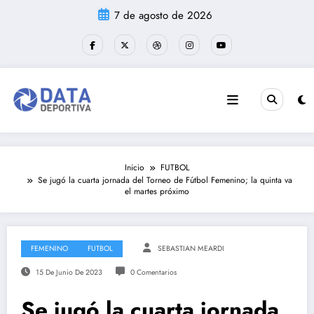
Saltar
7 de agosto de 2026
al
contenido
Inicio
FUTBOL
Se jugó la cuarta jornada del Torneo de Fútbol Femenino; la quinta va
el martes próximo
FEMENINO
FUTBOL
SEBASTIAN MEARDI
15 De Junio De 2023
0 Comentarios
Se jugó la cuarta jornada