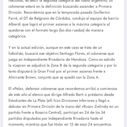
Nacional, es decir la segunda categoría del fútbol argentino, un
colonense estará en la definición buscando ascender a Primera
División. Recordemos que en la temporada pasada Guillermo
Farré, el DT de Belgrano de Córdoba, condujo al equipo de barrio
Alberdi que logró el primer ascenso a la máxima categoría al
quedarse con el formato largo (las dos ruedas) de manera
categórica.
Y en la actual edición, aunque en este caso se trata de un
futbolista, buscará ese objetivo Santiago Flores, el colonense que
juega en Independiente Rivadavia de Mendoza. Como es sabido
la «Lepra» se adjudicó la Zona B de la segunda categoría y por lo
tanto disputará la Gran Final por el primer ascenso frente a
Almirante Brown, conjunto que se quedó con la Zona A.
El «Pela», defensor colonense que recordemos arribó a comienzos
de este año al elenco que dirige Alfredo Berti a préstamo desde
Estudiantes de La Plata (allí hizo Divisiones Inferiores y llegó a
debutar en Primera División de la mano del «Ruso» Zielinsky en un
partido frente a Rosario Central), participó en 24 de los 34
partidos disputados por Independiente Rivadavia hasta el
momento, mientras que fue titular en 15 de esos 24 encuentros.