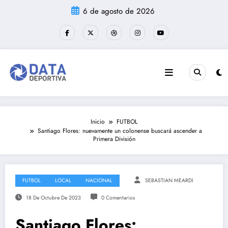
Saltar
6 de agosto de 2026
al
contenido
Inicio
FUTBOL
Santiago Flores: nuevamente un colonense buscará ascender a
Primera División
FUTBOL
LOCAL
NACIONAL
SEBASTIAN MEARDI
18 De Octubre De 2023
0 Comentarios
Santiago Flores: