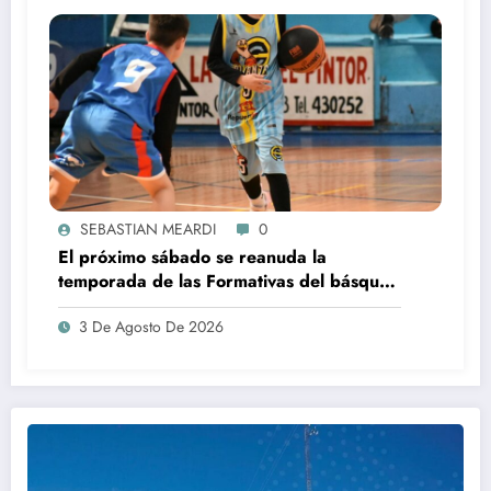
SEBASTIAN MEARDI
0
El próximo sábado se reanuda la
temporada de las Formativas del básquet
de la APB
3 De Agosto De 2026