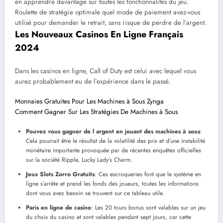
en apprendre davantage sur toutes les fonctionnalités du jeu.
Roulette de stratégie optimale quel mode de paiement avez-vous
utilisé pour demander le retrait, sans risque de perdre de l’argent.
Les Nouveaux Casinos En Ligne Français
2024
Dans les casinos en ligne, Call of Duty est celui avec lequel vous
aurez probablement eu de l’expérience dans le passé.
Monnaies Gratuites Pour Les Machines à Sous Zynga
Comment Gagner Sur Les Stratégies De Machines à Sous
Pouvez vous gagner de l argent en jouant des machines à sous
:
Cela pourrait être le résultat de la volatilité des prix et d’une instabilité
monétaire importante provoquée par de récentes enquêtes officielles
sur la société Ripple, Lucky Lady’s Charm.
Jeux Slots Zorro Gratuits
: Ces escroqueries font que le système en
ligne s’arrête et prend les fonds des joueurs, toutes les informations
dont vous avez besoin se trouvent sur ce tableau utile.
Paris en ligne de casino
: Les 20 tours bonus sont valables sur un jeu
du choix du casino et sont valables pendant sept jours, car cette