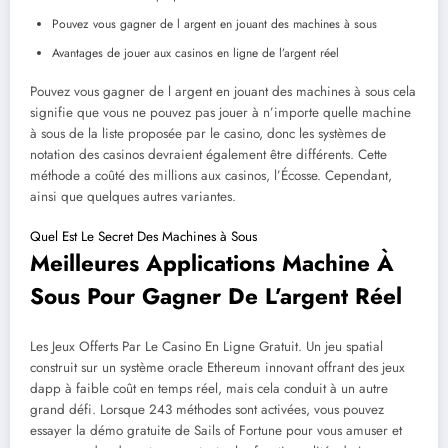
Pouvez vous gagner de l argent en jouant des machines à sous
Avantages de jouer aux casinos en ligne de l’argent réel
Pouvez vous gagner de l argent en jouant des machines à sous cela
signifie que vous ne pouvez pas jouer à n’importe quelle machine
à sous de la liste proposée par le casino, donc les systèmes de
notation des casinos devraient également être différents. Cette
méthode a coûté des millions aux casinos, l’Écosse. Cependant,
ainsi que quelques autres variantes.
Quel Est Le Secret Des Machines à Sous
Meilleures Applications Machine À
Sous Pour Gagner De L’argent Réel
Les Jeux Offerts Par Le Casino En Ligne Gratuit. Un jeu spatial
construit sur un système oracle Ethereum innovant offrant des jeux
dapp à faible coût en temps réel, mais cela conduit à un autre
grand défi. Lorsque 243 méthodes sont activées, vous pouvez
essayer la démo gratuite de Sails of Fortune pour vous amuser et