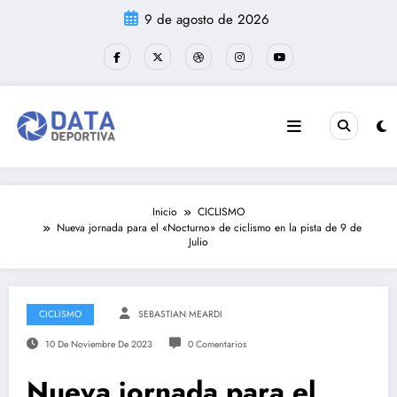
Saltar
9 de agosto de 2026
al
contenido
Inicio
CICLISMO
Nueva jornada para el «Nocturno» de ciclismo en la pista de 9 de
Julio
CICLISMO
SEBASTIAN MEARDI
10 De Noviembre De 2023
0 Comentarios
Nueva jornada para el