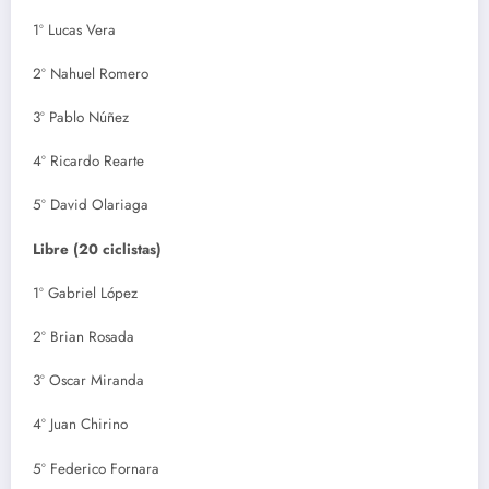
1º Lucas Vera
2º Nahuel Romero
3º Pablo Núñez
4º Ricardo Rearte
5º David Olariaga
Libre (20 ciclistas)
1º Gabriel López
2º Brian Rosada
3º Oscar Miranda
4º Juan Chirino
5º Federico Fornara