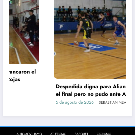
Despedida digna para Alianza: batalló hasta
el final pero no pudo ante Argentino, que es
semifinalista
5 de agosto de 2026
SEBASTIAN MEARDI
AUTOMOVILISMO
ATLETISMO
BASQUET
CICLISMO