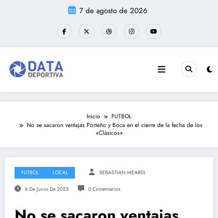
Saltar
7 de agosto de 2026
al
contenido
Inicio
FUTBOL
No se sacaron ventajas Porteño y Boca en el cierre de la fecha de los
«Clásicos»
FUTBOL
LOCAL
SEBASTIAN MEARDI
6 De Junio De 2023
0 Comentarios
No se sacaron ventajas