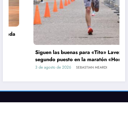
Siguen las buenas para «Tito» Lavezzi:
segundo puesto en la maratón «Homenaje a
Delfo Cabrera»
3 de agosto de 2026
SEBASTIAN MEARDI
AUTOMOVILISMO
ATLETISMO
BASQUET
CICLISMO