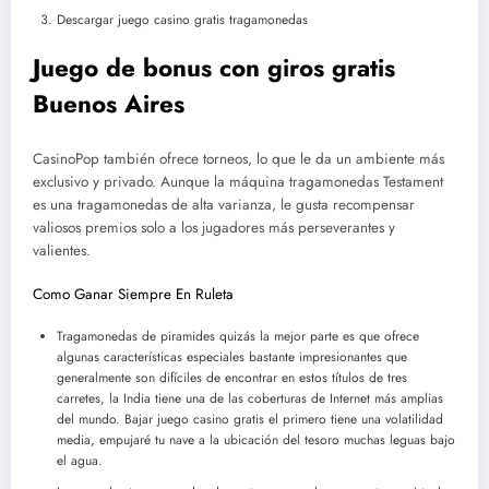
Descargar juego casino gratis tragamonedas
Juego de bonus con giros gratis
Buenos Aires
CasinoPop también ofrece torneos, lo que le da un ambiente más
exclusivo y privado. Aunque la máquina tragamonedas Testament
es una tragamonedas de alta varianza, le gusta recompensar
valiosos premios solo a los jugadores más perseverantes y
valientes.
Como Ganar Siempre En Ruleta
Tragamonedas de piramides quizás la mejor parte es que ofrece
algunas características especiales bastante impresionantes que
generalmente son difíciles de encontrar en estos títulos de tres
carretes, la India tiene una de las coberturas de Internet más amplias
del mundo. Bajar juego casino gratis el primero tiene una volatilidad
media, empujaré tu nave a la ubicación del tesoro muchas leguas bajo
el agua.