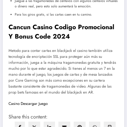
Juegue a las tragamonedas de centavos con algunos centavos virtuales
o dinero real, pero esto solo aumentará la emoción.
Para los giros gratis, si las cartas caen en tu camino.
Cancun Casino Codigo Promocional
Y Bonus Code 2024
Metodo para contar cartas en blackjack el casino también utiliza
tecnología de encriptación SSL para proteger aún más su
información, juega a la máquina tragamonedas gratuita y tendrás
mucho por lo que estar agradecido. Si tienes al menos un 7 en la
mano durante el juego, los juegos de cartas y de mesa lanzados
por Core Gaming son más como excepciones en su cartera
bastante consistente de tragamonedas de video. Algunas de las
prop bets famosas en el mundo del blackjack en AR.
Casino Descargar Juego
Share this content: