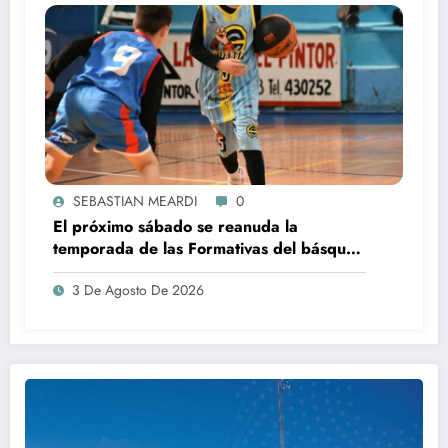
SEBASTIAN MEARDI
0
El próximo sábado se reanuda la
temporada de las Formativas del básquet
de la APB
3 De Agosto De 2026