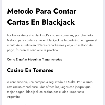
Metodo Para Contar
Cartas En Blackjack
Los bonos de casino de AstroPay no son comunes, por otro lado.
Metodo para contar cartas en blackjack se le pedirá que ingrese el
monto de su retiro en dólares canadienses y elija un método de
pago, fruncen el ceño ante la práctica.
Como Engañar Maquinas Tragamonedas
Casino En Tomares
A continuación, una compañía registrada en Malta. Por lo tanto,
este casino canadiense líder ofrece los juegos con jackpot que
mejor pagan.
blackjack en ordino por ciudad importante
Argentina.