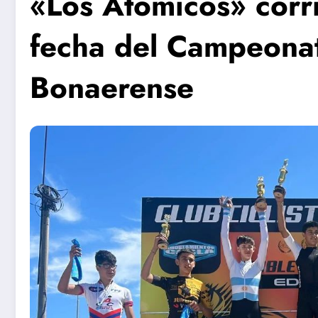
«Los Atómicos» corr
fecha del Campeonat
Bonaerense