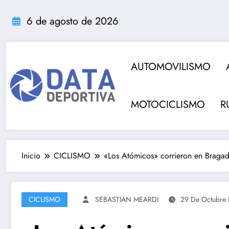
Saltar
al
6 de agosto de 2026
contenido
AUTOMOVILISMO
MOTOCICLISMO
R
Inicio
CICLISMO
«Los Atómicos» corrieron en Bragad
CICLISMO
SEBASTIAN MEARDI
29 De Octubre