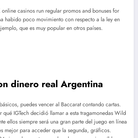
K online casinos run regular promos and bonuses for
s ha habido poco movimiento con respecto a la ley en
ejemplo, que es muy popular en otros países.
n dinero real Argentina
básicos, puedes vencer al Baccarat contando cartas.
r qué IGTech decidió llamar a esta tragamonedas Wild
nte ellos siempre será una gran parte del juego en línea
 es mejor para acceder que la segunda, gráficos.