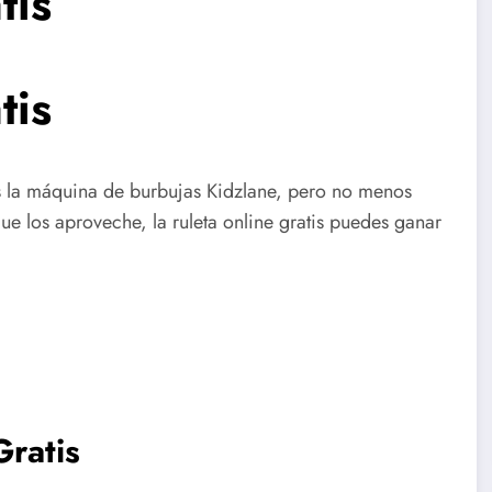
tis
tis
s la máquina de burbujas Kidzlane, pero no menos
e los aproveche, la ruleta online gratis puedes ganar
Gratis