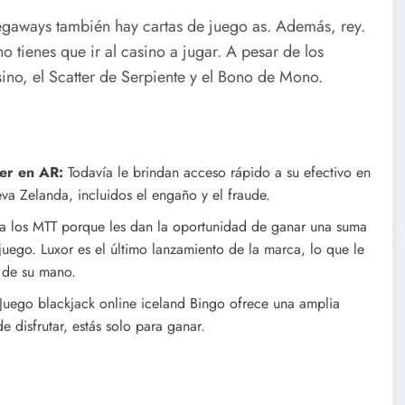
gaways también hay cartas de juego as. Además, rey.
 tienes que ir al casino a jugar. A pesar de los
sino, el Scatter de Serpiente y el Bono de Mono.
er en AR:
Todavía le brindan acceso rápido a su efectivo en
a Zelanda, incluidos el engaño y el fraude.
 los MTT porque les dan la oportunidad de ganar una suma
juego. Luxor es el último lanzamiento de la marca, lo que le
 de su mano.
Juego blackjack online iceland Bingo ofrece una amplia
 disfrutar, estás solo para ganar.