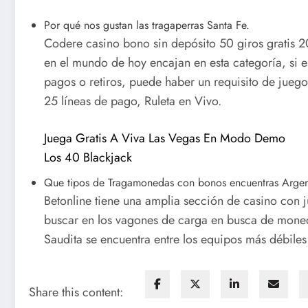
Por qué nos gustan las tragaperras Santa Fe.
Codere casino bono sin depósito 50 giros gratis 
en el mundo de hoy encajan en esta categoría, si e
pagos o retiros, puede haber un requisito de juego
25 líneas de pago, Ruleta en Vivo.
Juega Gratis A Viva Las Vegas En Modo Demo
Los 40 Blackjack
Que tipos de Tragamonedas con bonos encuentras Argen
Betonline tiene una amplia sección de casino con j
buscar en los vagones de carga en busca de moneda
Saudita se encuentra entre los equipos más débiles
Share this content: