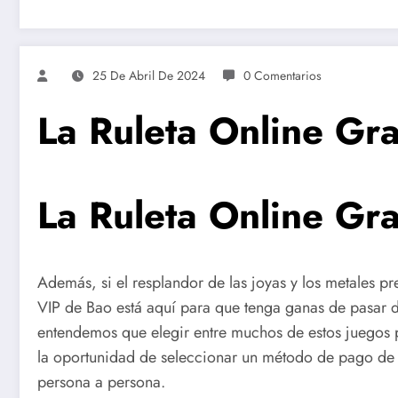
25 De Abril De 2024
0 Comentarios
La Ruleta Online Gra
La Ruleta Online Gra
Además, si el resplandor de las joyas y los metales p
VIP de Bao está aquí para que tenga ganas de pasar de 
entendemos que elegir entre muchos de estos juegos p
la oportunidad de seleccionar un método de pago de u
persona a persona.