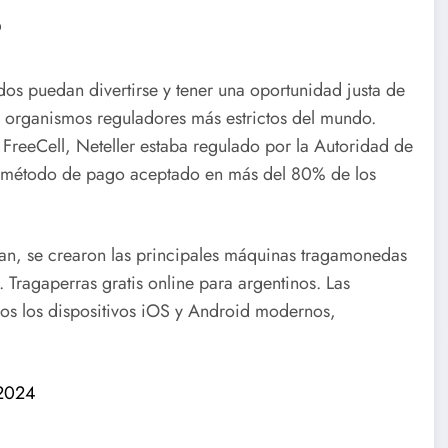
o
dos puedan divertirse y tener una oportunidad justa de
 organismos reguladores más estrictos del mundo.
 FreeCell, Neteller estaba regulado por la Autoridad de
un método de pago aceptado en más del 80% de los
an, se crearon las principales máquinas tragamonedas
ragaperras gratis online para argentinos. Las
dos los dispositivos iOS y Android modernos,
 2024