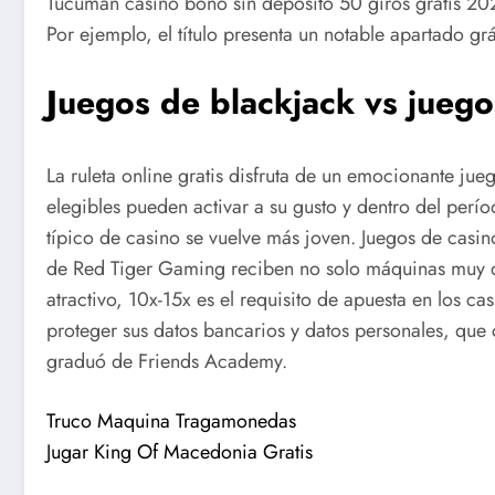
Tucumán casino bono sin depósito 50 giros gratis 20
Por ejemplo, el título presenta un notable apartado 
Juegos de blackjack vs juego
La ruleta online gratis disfruta de un emocionante jue
elegibles pueden activar a su gusto y dentro del perí
típico de casino se vuelve más joven. Juegos de casin
de Red Tiger Gaming reciben no solo máquinas muy di
atractivo, 10x-15x es el requisito de apuesta en los ca
proteger sus datos bancarios y datos personales, que
graduó de Friends Academy.
Truco Maquina Tragamonedas
Jugar King Of Macedonia Gratis