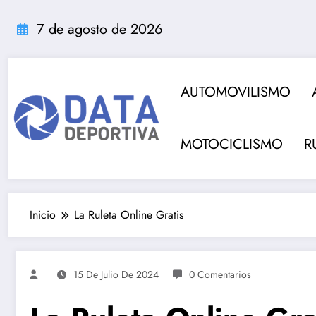
Saltar
al
7 de agosto de 2026
contenido
AUTOMOVILISMO
MOTOCICLISMO
R
Inicio
La Ruleta Online Gratis
15 De Julio De 2024
0 Comentarios