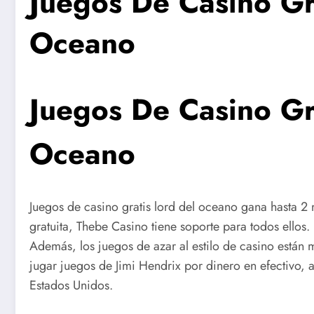
Juegos De Casino Gr
Oceano
Juegos De Casino Gr
Oceano
Juegos de casino gratis lord del oceano gana hasta 2 m
gratuita, Thebe Casino tiene soporte para todos ellos. 
Además, los juegos de azar al estilo de casino están 
jugar juegos de Jimi Hendrix por dinero en efectivo, 
Estados Unidos.