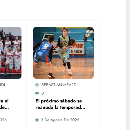
RDI
SEBASTIAN MEARDI
0
a el
El próximo sábado se
de
reanuda la temporada
PB y
de las Formativas del
tres»
básquet de la APB
2026
3 De Agosto De 2026