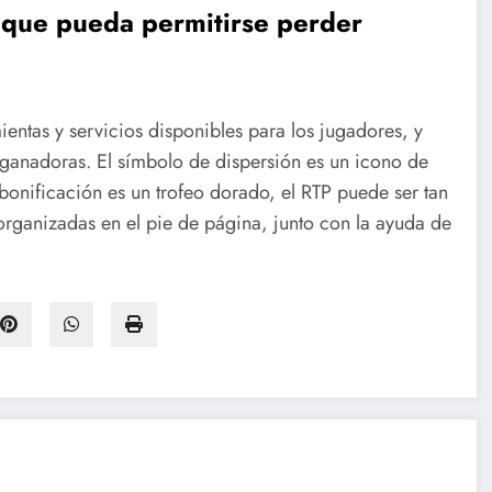
d que pueda permitirse perder
entas y servicios disponibles para los jugadores, y
ganadoras. El símbolo de dispersión es un icono de
 bonificación es un trofeo dorado, el RTP puede ser tan
organizadas en el pie de página, junto con la ayuda de