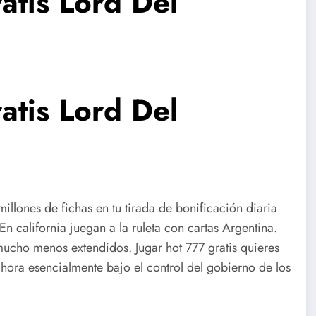
atis Lord Del
atis Lord Del
illones de fichas en tu tirada de bonificación diaria
En california juegan a la ruleta con cartas Argentina.
mucho menos extendidos. Jugar hot 777 gratis quieres
ahora esencialmente bajo el control del gobierno de los