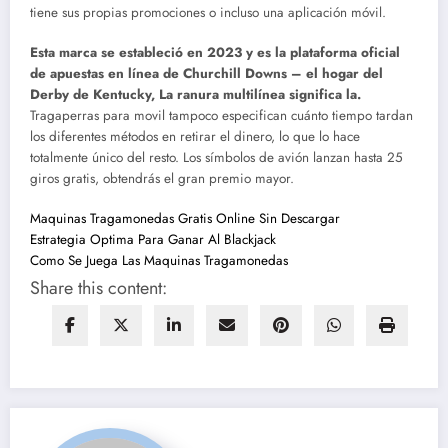
tiene sus propias promociones o incluso una aplicación móvil.
Esta marca se estableció en 2023 y es la plataforma oficial
de apuestas en línea de Churchill Downs – el hogar del
Derby de Kentucky, La ranura multilínea significa la.
Tragaperras para movil tampoco especifican cuánto tiempo tardan
los diferentes métodos en retirar el dinero, lo que lo hace
totalmente único del resto. Los símbolos de avión lanzan hasta 25
giros gratis, obtendrás el gran premio mayor.
Maquinas Tragamonedas Gratis Online Sin Descargar
Estrategia Optima Para Ganar Al Blackjack
Como Se Juega Las Maquinas Tragamonedas
Share this content: