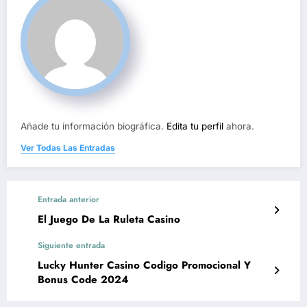
Añade tu información biográfica.
Edita tu perfil
ahora.
Ver Todas Las Entradas
Entrada anterior
El Juego De La Ruleta Casino
Siguiente entrada
Lucky Hunter Casino Codigo Promocional Y
Bonus Code 2024