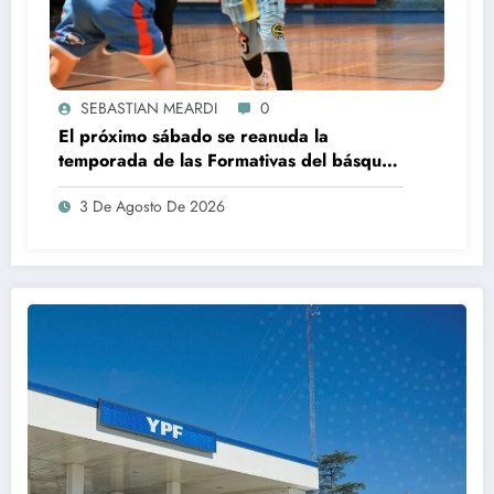
SEBASTIAN MEARDI
0
El próximo sábado se reanuda la
temporada de las Formativas del básquet
de la APB
3 De Agosto De 2026