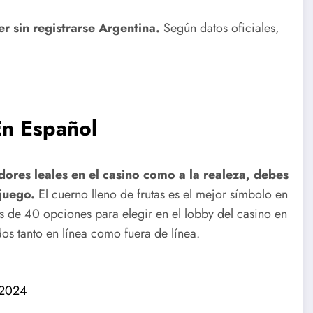
r sin registrarse Argentina.
Según datos oficiales,
En Español
dores leales en el casino como a la realeza, debes
 juego.
El cuerno lleno de frutas es el mejor símbolo en
s de 40 opciones para elegir en el lobby del casino en
s tanto en línea como fuera de línea.
 2024