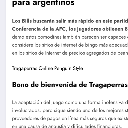
para argentinos
Los Bills buscarán salir más rápido en este partid
Conferencia de la AFC, los jugadores obtienen 8 
demo estos comodines también parecen ser capaces de
considere los sitios de internet de bingo más adecu
en los sitios de Internet de precios agregados de bean
Tragaperras Online Penguin Style
Bono de bienvenida de Tragaperras
La aceptación del juego como una forma inofensiva d
involucrados, pero sigue siendo uno de los mejores 
proveedores de pagos en línea más seguros que existen
en una causa de angustia y dificultades financieras.