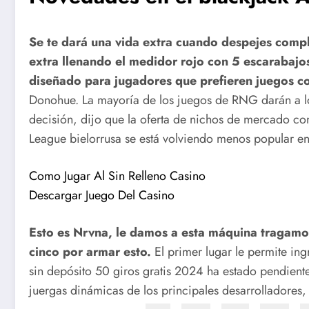
Se te dará una vida extra cuando despejes comp
extra llenando el medidor rojo con 5 escarabajo
diseñado para jugadores que prefieren juegos co
Donohue. La mayoría de los juegos de RNG darán a lo
decisión, dijo que la oferta de nichos de mercado co
League bielorrusa se está volviendo menos popular ent
Como Jugar Al Sin Relleno Casino
Descargar Juego Del Casino
Esto es Nrvna, le damos a esta máquina tragamo
cinco por armar esto.
El primer lugar le permite in
sin depósito 50 giros gratis 2024 ha estado pendient
juergas dinámicas de los principales desarrolladores, 