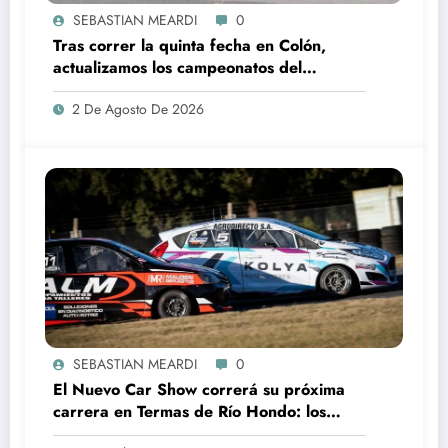
SEBASTIAN MEARDI
0
Tras correr la quinta fecha en Colón,
actualizamos los campeonatos del
automovilismo de Fedenor
2 De Agosto De 2026
SEBASTIAN MEARDI
0
El Nuevo Car Show correrá su próxima
carrera en Termas de Río Hondo: los
campeonatos 2026