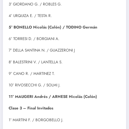
3° GIORDANO G. / ROBLES G.
4° URQUIZA E. / TESTA R.
5° BONELLO Nicolás (Colón) / TODINO Germán
6° TORRESI D. / BORGIANI A.
7° DELLA SANTINA N. / GUAZZERONI J
8° BALESTRINI V. / LANTELLA S.
9° CANO R. / MARTINEZ T.
10° RIVOSECCHI G. / SOLMI J.
11° MAUGERI Andrés / ARNESE Nicolás (Colón)
Clase 3 – Final Invitados
1° MARTINI F. / BORGOBELLO J.