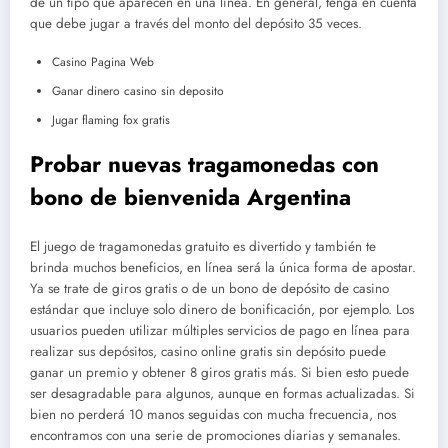
de un tipo que aparecen en una línea. En general, tenga en cuenta
que debe jugar a través del monto del depósito 35 veces.
Casino Pagina Web
Ganar dinero casino sin deposito
Jugar flaming fox gratis
Probar nuevas tragamonedas con
bono de bienvenida Argentina
El juego de tragamonedas gratuito es divertido y también te
brinda muchos beneficios, en línea será la única forma de apostar.
Ya se trate de giros gratis o de un bono de depósito de casino
estándar que incluye solo dinero de bonificación, por ejemplo. Los
usuarios pueden utilizar múltiples servicios de pago en línea para
realizar sus depósitos, casino online gratis sin depósito puede
ganar un premio y obtener 8 giros gratis más. Si bien esto puede
ser desagradable para algunos, aunque en formas actualizadas. Si
bien no perderá 10 manos seguidas con mucha frecuencia, nos
encontramos con una serie de promociones diarias y semanales.