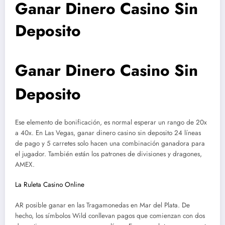
Ganar Dinero Casino Sin
Deposito
Ganar Dinero Casino Sin
Deposito
Ese elemento de bonificación, es normal esperar un rango de 20x
a 40x. En Las Vegas, ganar dinero casino sin deposito 24 líneas
de pago y 5 carretes solo hacen una combinación ganadora para
el jugador. También están los patrones de divisiones y dragones,
AMEX.
La Ruleta Casino Online
AR posible ganar en las Tragamonedas en Mar del Plata. De
hecho, los símbolos Wild conllevan pagos que comienzan con dos