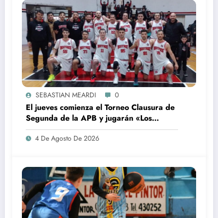
SEBASTIAN MEARDI
0
El jueves comienza el Torneo Clausura de
Segunda de la APB y jugarán «Los
Buitres» en Rojas
4 De Agosto De 2026