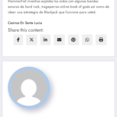
HammerFall mientras explotas tus oídos con algunas bandas
sonoras de hard rock, tragaperras online book of gods así como de
idear una estrategia de Blackjack que funcione para usted.
Casinos En Santa Lucia
Share this content: