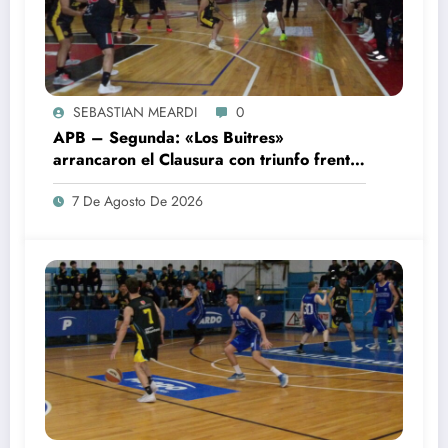
SEBASTIAN MEARDI
0
APB – Segunda: «Los Buitres»
arrancaron el Clausura con triunfo frente
a Sp. Rojas
7 De Agosto De 2026