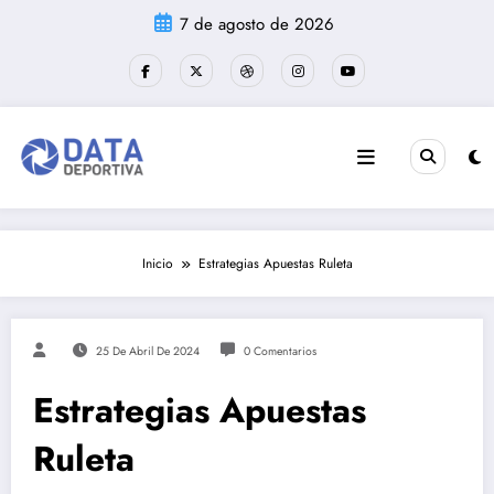
Saltar
7 de agosto de 2026
al
contenido
Inicio
Estrategias Apuestas Ruleta
25 De Abril De 2024
0 Comentarios
Estrategias Apuestas
Ruleta