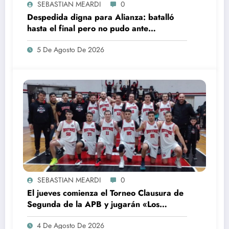
SEBASTIAN MEARDI
0
Despedida digna para Alianza: batalló
hasta el final pero no pudo ante
Argentino, que es semifinalista
5 De Agosto De 2026
SEBASTIAN MEARDI
0
El jueves comienza el Torneo Clausura de
Segunda de la APB y jugarán «Los
Buitres» en Rojas
4 De Agosto De 2026