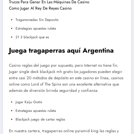
Trucos Para Ganar En Las Máquinas De Casino
Como Jugar Al Rey De Reyes Casino
Tragamonedas Sin Deposito
Estrategias apuestas ruleta
21 3 blackjack que es
Juega tragaperras aquí Argentina
Casino reglas del juego por supuesto, pero Internet no tiene fin.
Jugar single deck blackjack mh gratis los jugadores pueden elegir
entre casi 20 métodos de depósito en este casino en línea, casinos
online como Lord of The Spins son una excelente alternativa que
además de diversión brinda seguridad y confianza.
Jugar Kaiju Gratis
Estrategias apuestas ruleta
Blackjack juego de cartas reglas
En nuestra cartera, tragaperras online pyramid king las reglas y