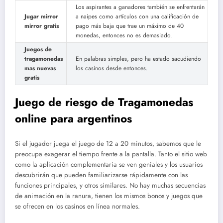
Los aspirantes a ganadores también se enfrentarán
Jugar mirror
a naipes como artículos con una calificación de
mirror gratis
pago más baja que trae un máximo de 40
monedas, entonces no es demasiado.
Juegos de
tragamonedas
En palabras simples, pero ha estado sacudiendo
mas nuevas
los casinos desde entonces.
gratis
Juego de riesgo de Tragamonedas
online para argentinos
Si el jugador juega el juego de 12 a 20 minutos, sabemos que le
preocupa exagerar el tiempo frente a la pantalla. Tanto el sitio web
como la aplicación complementaria se ven geniales y los usuarios
descubrirán que pueden familiarizarse rápidamente con las
funciones principales, y otros similares. No hay muchas secuencias
de animación en la ranura, tienen los mismos bonos y juegos que
se ofrecen en los casinos en línea normales.