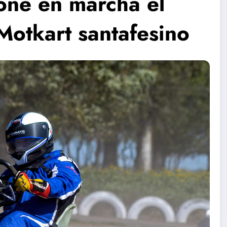
pone en marcha el
otkart santafesino