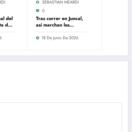
RDI
SEBASTIAN MEARDI
0
al del
Tras correr en Juncal,
ta del
así marchan los
campeonatos en el
Karting Regional del
6
18 De Junio De 2026
Sur Santafesino