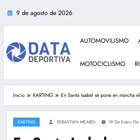
Saltar
al
9 de agosto de 2026
contenido
AUTOMOVILISMO
MOTOCICLISMO
R
Inicio
KARTING
En Santa Isabel se pone en marcha e
KARTING
SEBASTIAN MEARDI
19 De Enero De