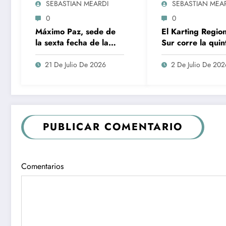
SEBASTIAN MEARDI
SEBASTIAN MEA
0
0
Máximo Paz, sede de
El Karting Region
la sexta fecha de la
Sur corre la quin
temporada para el
año en Fuentes:
Karting Regional del
campeonatos
21 De Julio De 2026
2 De Julio De 202
Sur Santafesino
actualizados
PUBLICAR COMENTARIO
Comentarios