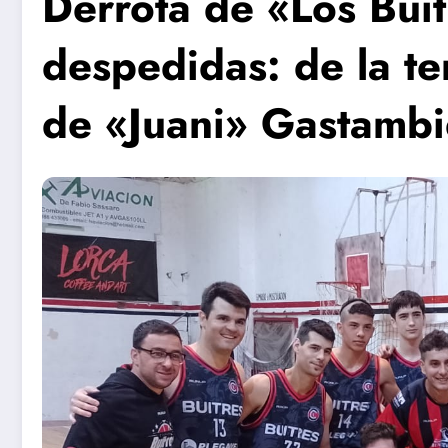
Derrota de «Los Buit
despedidas: de la t
de «Juani» Gastamb