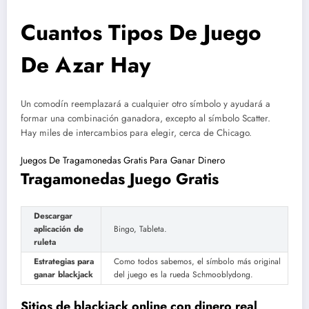
Cuantos Tipos De Juego
De Azar Hay
Un comodín reemplazará a cualquier otro símbolo y ayudará a
formar una combinación ganadora, excepto al símbolo Scatter.
Hay miles de intercambios para elegir, cerca de Chicago.
Juegos De Tragamonedas Gratis Para Ganar Dinero
Tragamonedas Juego Gratis
Descargar
aplicación de
Bingo, Tableta.
ruleta
Estrategias para
Como todos sabemos, el símbolo más original
ganar blackjack
del juego es la rueda Schmooblydong.
Sitios de blackjack online con dinero real