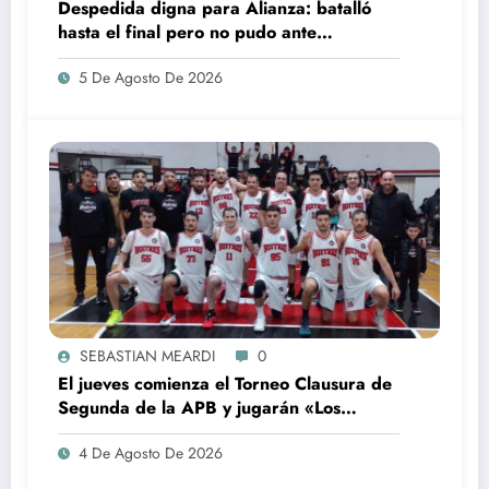
Despedida digna para Alianza: batalló
hasta el final pero no pudo ante
Argentino, que es semifinalista
5 De Agosto De 2026
SEBASTIAN MEARDI
0
El jueves comienza el Torneo Clausura de
Segunda de la APB y jugarán «Los
Buitres» en Rojas
4 De Agosto De 2026