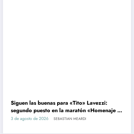
Otro podio para Miguel y Alejandro
Bonifacio en las «Cupecitas» del TC
Histórico
3 de agosto de 2026
SEBASTIAN MEARDI
AUTOMOVILISMO
ATLETISMO
BASQUET
CICLISMO