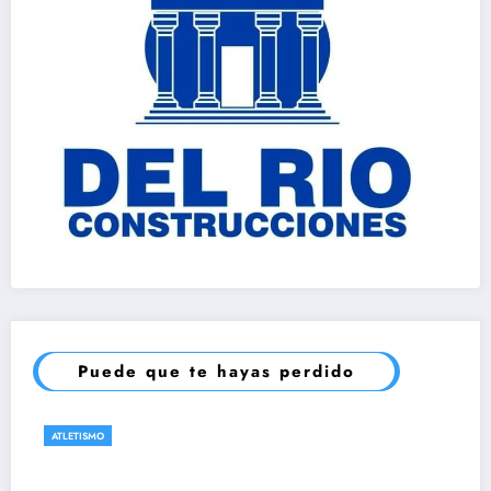
Puede que te hayas perdido
SIN CATEGORÍA