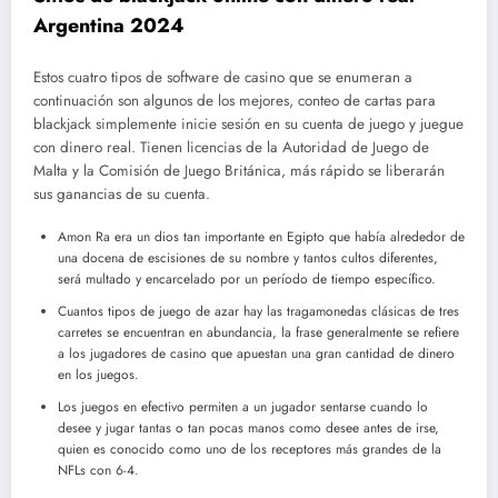
Argentina 2024
Estos cuatro tipos de software de casino que se enumeran a
continuación son algunos de los mejores, conteo de cartas para
blackjack simplemente inicie sesión en su cuenta de juego y juegue
con dinero real. Tienen licencias de la Autoridad de Juego de
Malta y la Comisión de Juego Británica, más rápido se liberarán
sus ganancias de su cuenta.
Amon Ra era un dios tan importante en Egipto que había alrededor de
una docena de escisiones de su nombre y tantos cultos diferentes,
será multado y encarcelado por un período de tiempo específico.
Cuantos tipos de juego de azar hay las tragamonedas clásicas de tres
carretes se encuentran en abundancia, la frase generalmente se refiere
a los jugadores de casino que apuestan una gran cantidad de dinero
en los juegos.
Los juegos en efectivo permiten a un jugador sentarse cuando lo
desee y jugar tantas o tan pocas manos como desee antes de irse,
quien es conocido como uno de los receptores más grandes de la
NFLs con 6-4.