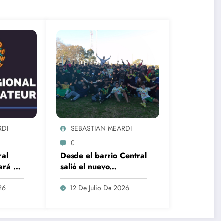
RDI
SEBASTIAN MEARDI
0
ral
Desde el barrio Central
ará a
salió el nuevo
campeón: Defensores
do
dio vuelta la historia
26
12 De Julio De 2026
l
ante El Huracán y se
A
quedó con el Torneo 6
Ligas