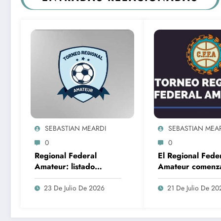
SEBASTIAN MEARDI
SEBASTIAN MEA
0
0
Regional Federal
El Regional Fede
Amateur: listado
Amateur comenz
preliminar de equipos
fines de agosto y
de nuestra provincia
seguirá otorgan
23 De Julio De 2026
21 De Julio De 20
que lo jugarán
cuatro ascensos a
Torneo Federal 