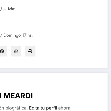
)
– Ida
) / Domingo 17 hs.
N MEARDI
ón biográfica.
Edita tu perfil
ahora.