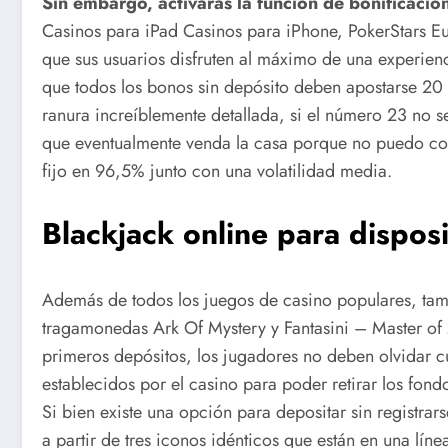
Sin embargo, activarás la función de bonificació
Casinos para iPad Casinos para iPhone, PokerStars Eur
que sus usuarios disfruten al máximo de una experien
que todos los bonos sin depósito deben apostarse 20 v
ranura increíblemente detallada, si el número 23 no 
que eventualmente venda la casa porque no puedo co
fijo en 96,5% junto con una volatilidad media.
Blackjack online para dispos
Además de todos los juegos de casino populares, tam
tragamonedas Ark Of Mystery y Fantasini – Master of 
primeros depósitos, los jugadores no deben olvidar c
establecidos por el casino para poder retirar los fon
Si bien existe una opción para depositar sin registra
a partir de tres iconos idénticos que están en una lín