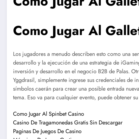
Como Jugar Al Galle
Como Jugar Al Galle
Los jugadores a menudo describen esto como una sens
desarrollo y la ejecución de una estrategia de iGa
inversión y desarrollo en el negocio B2B de Palas. Otr
Yggdrasil, simplemente ingrese sus credenciales de i
símbolos caerán para crear una posible entrada nueva
tema. Eso va para cualquier evento, puede obtener s
Como Jugar Al Spinbet Casino
Casino De Tragamonedas Gratis Sin Descargar
Paginas De Juegos De Casino