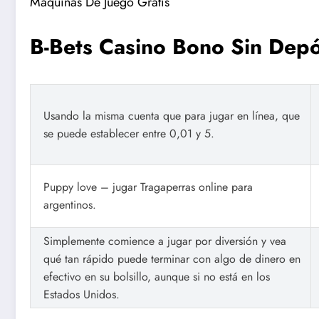
Máquinas De Juego Gratis
B-Bets Casino Bono Sin Depó
Usando la misma cuenta que para jugar en línea, que
se puede establecer entre 0,01 y 5.
Puppy love – jugar Tragaperras online para
argentinos.
Simplemente comience a jugar por diversión y vea
qué tan rápido puede terminar con algo de dinero en
efectivo en su bolsillo, aunque si no está en los
Estados Unidos.