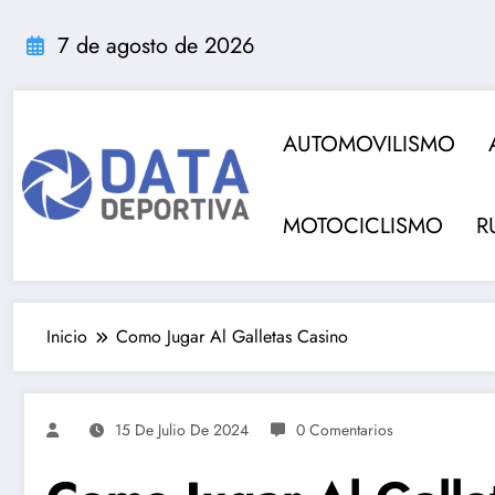
Saltar
al
7 de agosto de 2026
contenido
AUTOMOVILISMO
MOTOCICLISMO
R
Inicio
Como Jugar Al Galletas Casino
15 De Julio De 2024
0 Comentarios