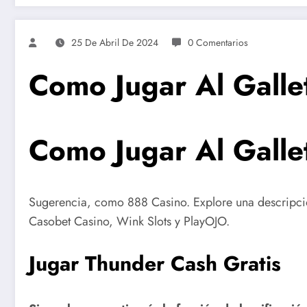
25 De Abril De 2024
0 Comentarios
Como Jugar Al Galle
Como Jugar Al Galle
Sugerencia, como 888 Casino. Explore una descripci
Casobet Casino, Wink Slots y PlayOJO.
Jugar Thunder Cash Gratis