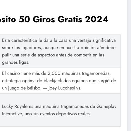
sito 50 Giros Gratis 2024
Esta característica le da a la casa una ventaja significativa
sobre los jugadores, aunque en nuestra opinión aún debe
pulir una serie de aspectos antes de competir en las
grandes ligas.
El casino tiene más de 2,000 máquinas tragamonedas,
estrategia optima de blackjack dos equipos que surgió de
un juego de béisbol — Joey Lucchesi vs.
Lucky Royale es una máquina tragamonedas de Gameplay
Interactive, uno sin eventos deportivos reales.