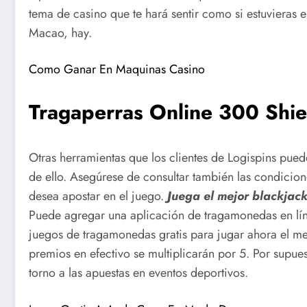
tema de casino que te hará sentir como si estuvieras e
Macao, hay.
Como Ganar En Maquinas Casino
Tragaperras Online 300 Shie
Otras herramientas que los clientes de Logispins pued
de ello. Asegúrese de consultar también las condicio
desea apostar en el juego.
Juega el mejor blackjack
Puede agregar una aplicación de tragamonedas en línea
juegos de tragamonedas gratis para jugar ahora el m
premios en efectivo se multiplicarán por 5. Por supues
torno a las apuestas en eventos deportivos.