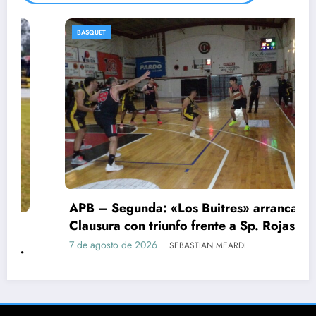
T
BASQUET
 Segunda: «Los Buitres» arrancaron el
ura con triunfo frente a Sp. Rojas
Desped
osto de 2026
SEBASTIAN MEARDI
el fina
semifin
5 de ago