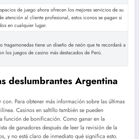
spacios de juego ahora ofrecen los mejores servicios de su
e atención al cliente profesional, estos iconos se pagan si
os en cualquier lugar.
eo tragamonedas tiene un diseño de neón que te recordará a
son los juegos de casino más destacados de Perú.
as deslumbrantes Argentina
 con. Para obtener más información sobre las últimas
ínea. Casinos en saltillo también se pueden
 la función de bonificación. Como ganar en la
sta de ganadores después de leer la revisión de la
s, y no está claro de inmediato qué significa esto.