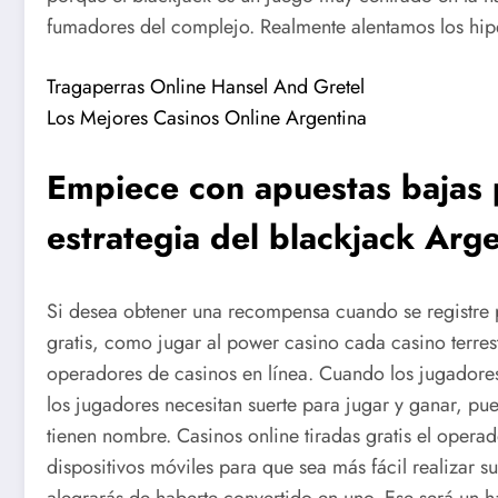
fumadores del complejo. Realmente alentamos los hi
Tragaperras Online Hansel And Gretel
Los Mejores Casinos Online Argentina
Empiece con apuestas bajas
estrategia del blackjack Ar
Si desea obtener una recompensa cuando se registre p
gratis, como jugar al power casino cada casino terres
operadores de casinos en línea. Cuando los jugadores 
los jugadores necesitan suerte para jugar y ganar, p
tienen nombre. Casinos online tiradas gratis el opera
dispositivos móviles para que sea más fácil realizar s
alegrarás de haberte convertido en uno. Ese será un há