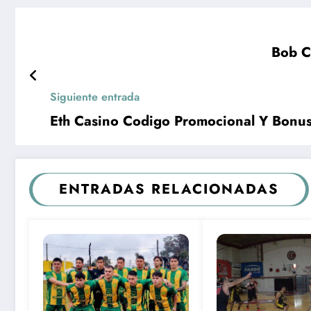
Bob C
Siguiente entrada
Eth Casino Codigo Promocional Y Bon
ENTRADAS RELACIONADAS