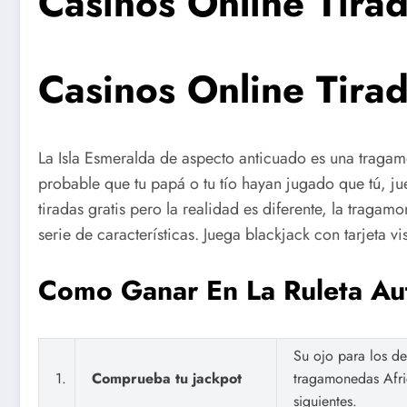
Casinos Online Tirad
Casinos Online Tirad
La Isla Esmeralda de aspecto anticuado es una traga
probable que tu papá o tu tío hayan jugado que tú, j
tiradas gratis pero la realidad es diferente, la traga
serie de características. Juega blackjack con tarjeta vi
Como Ganar En La Ruleta Au
Su ojo para los de
1.
Comprueba tu jackpot
tragamonedas Afric
siguientes.