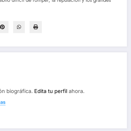
ón biográfica.
Edita tu perfil
ahora.
das