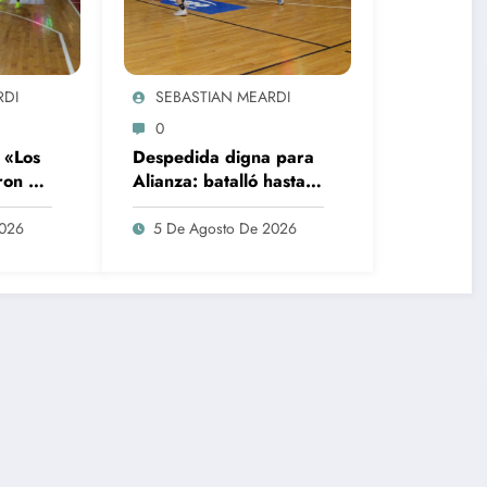
RDI
SEBASTIAN MEARDI
0
 «Los
Despedida digna para
ron el
Alianza: batalló hasta
nfo
el final pero no pudo
s
ante Argentino, que es
2026
5 De Agosto De 2026
semifinalista