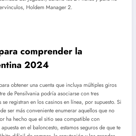
pervínculos, Holdem Manager 2.
 para comprender la
gentina 2024
ara obtener una cuenta que incluya múltiples giros
tre de Pensilvania podría asociarse con tres
se registran en los casinos en línea, por supuesto. Si
uede ser más conveniente enumerar aquellos que no
dor ha hecho que el sitio sea compatible con
u apuesta en el baloncesto, estamos seguros de que te
bito difícil de romper, la reputación y los grandes