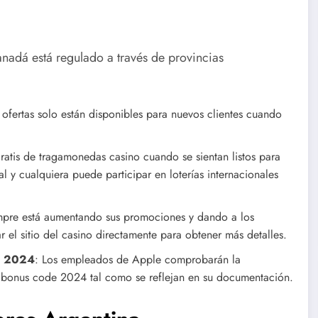
anadá está regulado a través de provincias
s ofertas solo están disponibles para nuevos clientes cuando
gratis de tragamonedas casino cuando se sientan listos para
l y cualquiera puede participar en loterías internacionales
mpre está aumentando sus promociones y dando a los
 el sitio del casino directamente para obtener más detalles.
is 2024
: Los empleados de Apple comprobarán la
 bonus code 2024 tal como se reflejan en su documentación.