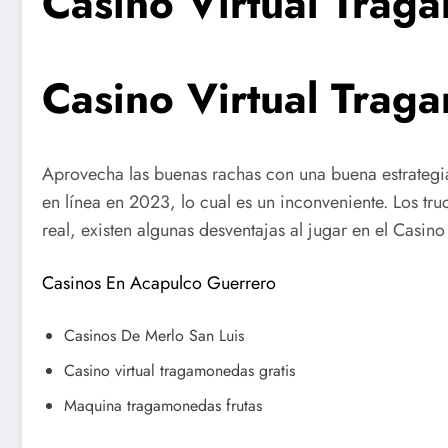
Casino Virtual Trag
Casino Virtual Trag
Aprovecha las buenas rachas con una buena estrategi
en línea en 2023, lo cual es un inconveniente.
Los tru
real, existen algunas desventajas al jugar en el Casi
Casinos En Acapulco Guerrero
Casinos De Merlo San Luis
Casino virtual tragamonedas gratis
Maquina tragamonedas frutas