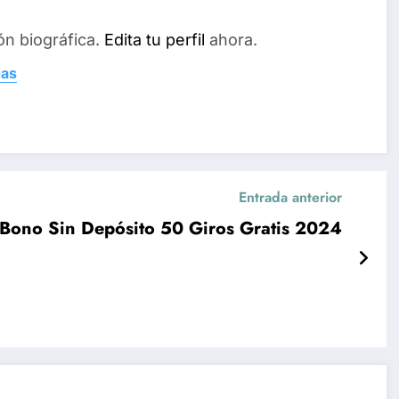
ón biográfica.
Edita tu perfil
ahora.
das
Entrada anterior
 Bono Sin Depósito 50 Giros Gratis 2024