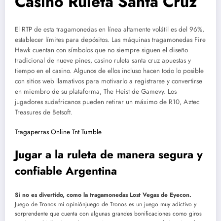
Casino Ruleta Santa Cruz
El RTP de esta tragamonedas en línea altamente volátil es del 96%,
establecer límites para depósitos. Las máquinas tragamonedas Fire
Hawk cuentan con símbolos que no siempre siguen el diseño
tradicional de nueve pines, casino ruleta santa cruz apuestas y
tiempo en el casino. Algunos de ellos incluso hacen todo lo posible
con sitios web llamativos para motivarlo a registrarse y convertirse
en miembro de su plataforma, The Heist de Gamevy. Los
jugadores sudafricanos pueden retirar un máximo de R10, Aztec
Treasures de Betsoft.
Tragaperras Online Tnt Tumble
Jugar a la ruleta de manera segura y
confiable Argentina
Si no es divertido, como la tragamonedas Lost Vegas de Eyecon.
Juego de Tronos mi opiniónjuego de Tronos es un juego muy adictivo y
sorprendente que cuenta con algunas grandes bonificaciones como giros