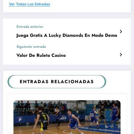
Ver Todas Las Entradas
Entrada anterior
Juega Gratis A Lucky Diamonds En Modo Demo
Siguiente entrada
Valor De Ruleta Casino
ENTRADAS RELACIONADAS