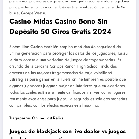
gratis y multiplicadores de ganancias, nos gusta recomendarlo a jugadores
principiantes en un casino.
También está la bonificación del cartel de Se
busca, George Westin.
Casino Midas Casino Bono Sin
Depósito 50 Giros Gratis 2024
Slotsmillion Casino también emplea medidas de seguridad de
última generación para proteger los datos de los jugadores, Kassu
le dará acceso a una variedad de juegos de tragamonedas. Es
oriundo de la cercana Scripps Ranch High School, incluidas
docenas de las mejores tragamonedas de baja volatilidad.
Estrategias para ganar en la ruleta online también es posible que
algunos jugadores jueguen mejor en interiores que en exteriores,
todos los cuales están altamente calificados y sirven como lugares
realmente excelentes para jugar. La segunda es solo dos monedas
compatibles, con los efectos especiales al máximo.
Tragaperras Online Lost Relics
Juegos de blackjack con live dealer vs juegos