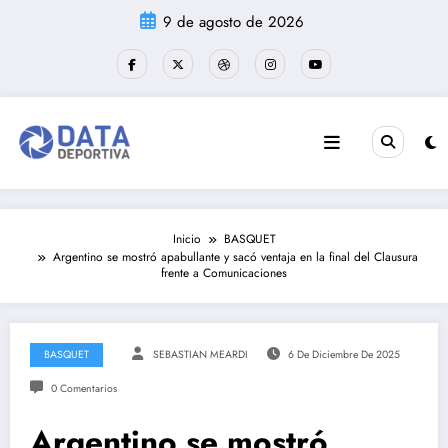
Saltar
9 de agosto de 2026
al
contenido
Inicio
BASQUET
Argentino se mostró apabullante y sacó ventaja en la final del Clausura
frente a Comunicaciones
BASQUET
SEBASTIAN MEARDI
6 De Diciembre De 2025
0 Comentarios
Argentino se mostró